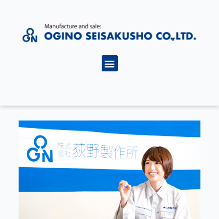
内
容
を
ス
キ
メ
ッ
ニ
プ
ュ
ー