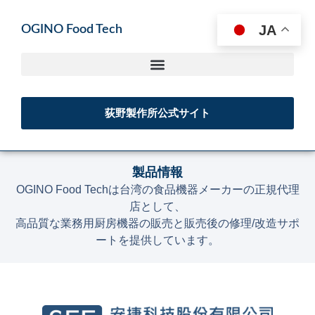
内
容
JA
OGINO Food Tech
を
ス
キ
ッ
プ
荻野製作所公式サイト
製品情報
OGINO Food Techは台湾の食品機器メーカーの正規代理
店として、
高品質な業務用厨房機器の販売と販売後の修理/改造サポ
ートを提供しています。